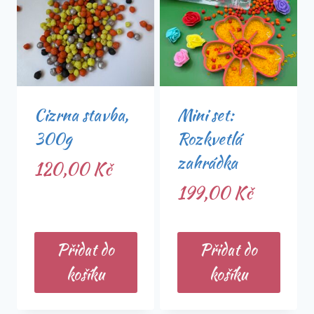
Cizrna stavba,
Mini set:
300g
Rozkvetlá
zahrádka
120,00
Kč
199,00
Kč
Přidat do
Přidat do
košíku
košíku