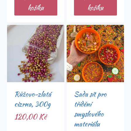
košíku
košíku
Růžovo-zlatá
Sada sít pro
cizrna, 300g
třídění
smyslového
120,00
Kč
materiálu