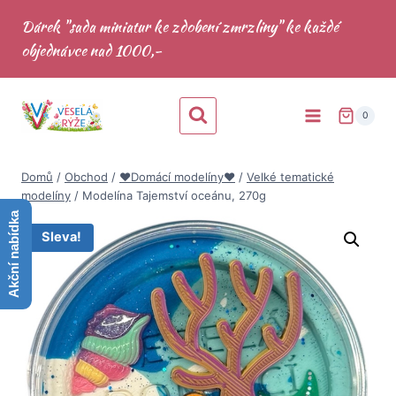
Přeskočit
Dárek "sada miniatur ke zdobení zmrzliny" ke každé
na
objednávce nad 1000,-
obsah
0
Domů
/
Obchod
/
♥️Domácí modelíny♥️
/
Velké tematické
modelíny
/
Modelína Tajemství oceánu, 270g
Akční nabídka
Sleva!