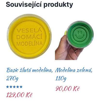
Související produkty
Basic žlutá modelína,
Modelína zelená,
270g
110g
90,00
Kč
Hodnocení
129,00
Kč
5.00
z 5