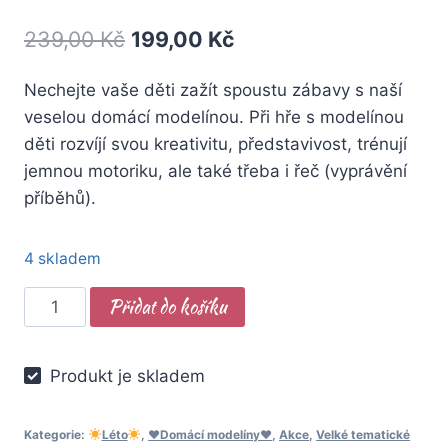
Původní
Aktuální
239,00
Kč
199,00
Kč
cena
cena
Nechejte vaše děti zažít spoustu zábavy s naší
byla:
je:
veselou domácí modelínou. Při hře s modelínou
239,00 Kč.
199,00 Kč.
děti rozvíjí svou kreativitu, představivost, trénují
jemnou motoriku, ale také třeba i řeč (vyprávění
příběhů).
4 skladem
Modelína
Přidat do košíku
Tajemství
oceánu,
Produkt je skladem
270g
množství
Kategorie:
Léto
,
♥️Domácí modelíny♥️
,
Akce
,
Velké tematické