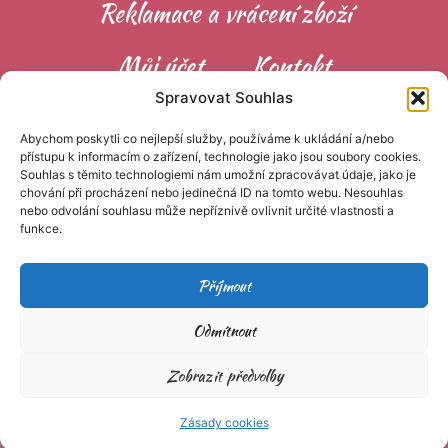
Reklamace a vrácení zboží
Můj účet
Kontakt
Spravovat Souhlas
Zásady cookies (EU)
GDPR
Abychom poskytli co nejlepší služby, používáme k ukládání a/nebo
přístupu k informacím o zařízení, technologie jako jsou soubory cookies.
Velkoobchod
Souhlas s těmito technologiemi nám umožní zpracovávat údaje, jako je
chování při procházení nebo jedinečná ID na tomto webu. Nesouhlas
nebo odvolání souhlasu může nepříznivě ovlivnit určité vlastnosti a
funkce.
Příjmout
Odmítnout
© 2026 Veselá rýže | Kde hraní dává smysl - Tvorba webových
Zobrazit předvolby
stránek - Jiří Bouchal -
www.jbdesign.cz
Zásady cookies