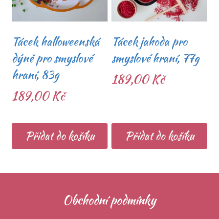
Tácek halloweenská
Tácek jahoda pro
dýně pro smyslové
smyslové hraní, 77g
hraní, 83g
189,00
Kč
189,00
Kč
Přidat do košíku
Přidat do košíku
Obchodní podmínky