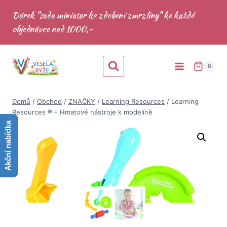
Přeskočit
Dárek "sada miniatur ke zdobení zmrzliny" ke každé
na
objednávce nad 1000,-
obsah
0
Domů
/
Obchod
/
ZNAČKY
/
Learning Resources
/
Learning
Resources ® – Hmatové nástroje k modelíně
Akční nabídka