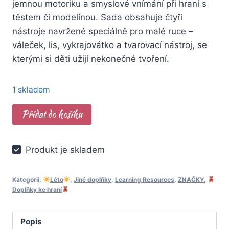
jemnou motoriku a smyslové vnímání při hraní s
těstem či modelínou. Sada obsahuje čtyři
nástroje navržené speciálně pro malé ruce –
váleček, lis, vykrajovátko a tvarovací nástroj, se
kterými si děti užijí nekonečné tvoření.
1 skladem
Learning
Přidat do košíku
Resources
®
Produkt je skladem
-
Hmatové
nástroje
Kategorií:
Léto
,
Jiné doplňky
,
Learning Resources
,
ZNAČKY
,
Doplňky ke hraní
k
modelíně
množství
Popis