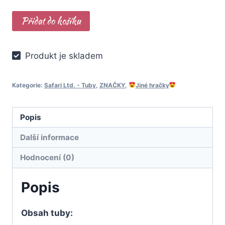
Safari
Přidat do košíku
Ltd.
Tuba
Produkt je skladem
-
Mýtický
svět
Kategorie:
Safari Ltd. - Tuby
,
ZNAČKY
,
Jiné hračky
množství
Popis
Další informace
Hodnocení (0)
Popis
Obsah tuby: