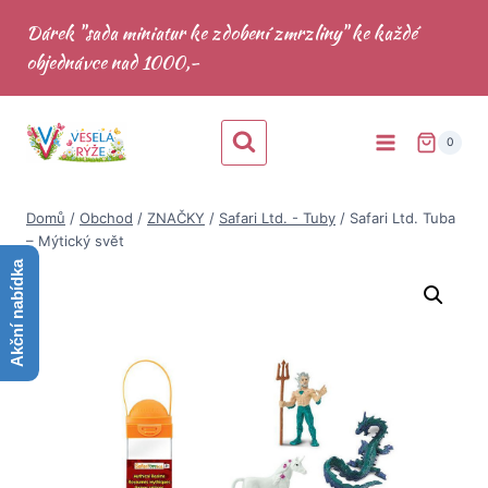
Přeskočit
Dárek "sada miniatur ke zdobení zmrzliny" ke každé
na
objednávce nad 1000,-
obsah
0
Domů
/
Obchod
/
ZNAČKY
/
Safari Ltd. - Tuby
/
Safari Ltd. Tuba
– Mýtický svět
Akční nabídka