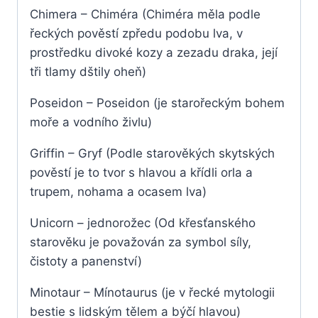
Chimera – Chiméra (Chiméra měla podle
řeckých pověstí zpředu podobu lva, v
prostředku divoké kozy a zezadu draka, její
tři tlamy dštily oheň)
Poseidon – Poseidon (je starořeckým bohem
moře a vodního živlu)
Griffin – Gryf (Podle starověkých skytských
pověstí je to tvor s hlavou a křídli orla a
trupem, nohama a ocasem lva)
Unicorn – jednorožec (Od křesťanského
starověku je považován za symbol síly,
čistoty a panenství)
Minotaur – Mínotaurus (je v řecké mytologii
bestie s lidským tělem a býčí hlavou)